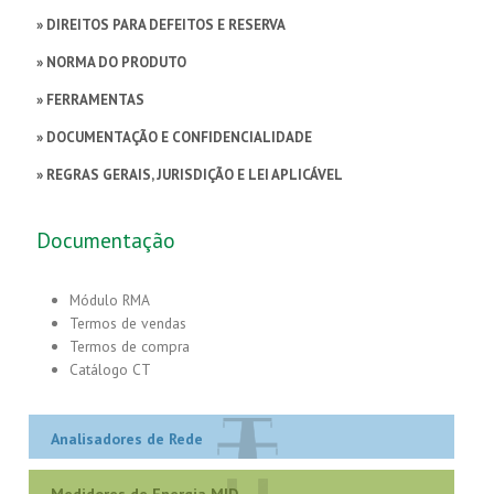
Analisadores de Rede »
Contatos
» DIREITOS PARA DEFEITOS E RESERVA
Medidores de Energia MID »
» NORMA DO PRODUTO
» FERRAMENTAS
Bobinas Rogowski »
» DOCUMENTAÇÃO E CONFIDENCIALIDADE
Analisadores de qualidade de energia Classe A »
» REGRAS GERAIS, JURISDIÇÃO E LEI APLICÁVEL
Projeto & Customizações »
Documentação
Módulo RMA
Termos de vendas
Termos de compra
Catálogo CT
Analisadores de Rede
Medidores de Energia MID