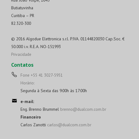
Butiatuvinha
Curitiba – PR
82.320-300
© 2016 Algodue Elettronica s.r.l. P.IVA. 01144820030 Cap.Soc. €
50.000 i.v. R.E.A. NO-151993
Privacidade
Contatos
Fone +55 41 3027-5951
Horário:
Segunda à Sexta das 9:00h às 17:00h
e-mail:
Eng. Brenno Brummel
brenno@dualcom.com.br
Financeiro
Carlos Zanotti
carlos@dualcom.com.br